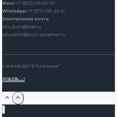
Факс:
+7 (8512) 58-49-70
WhatsApp:
+7 (917) 095-23-41
Электронная почта:
nou_buts@mail.ru
education@butc-astrakhan.ru
© 2026 АНО ДПО "БУТЦ Астрахани"