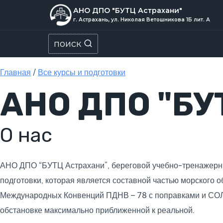
Перейти
АНО ДПО "БУТЦ Астрахани"
г. Астрахань, ул. Николая Ветошникова 1Б лит. А
к
содержимому
поиск
Главная
/
Все курсы и подготовки
АНО ДПО "БУ
О нас
АНО ДПО “БУТЦ Астрахани”, береговой учебно-тренажерны
подготовки, которая является составной частью морского 
Международных Конвенций ПДНВ – 78 с поправками и СОЛ
обстановке максимально приближенной к реальной.