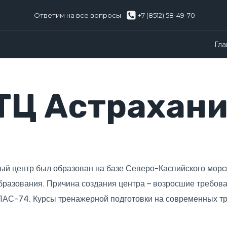
Ответим на все вопросы
+7 (8512) 58-49-70
Гла
ТЦ Астрахани
й центр был образован на базе Северо-Каспийского морск
образования. Причина создания центра – возросшие требова
АС-74. Курсы тренажерной подготовки на современных тр