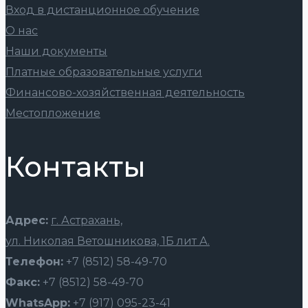
Вход в дистанционное обучение
О нас
Наши документы
Платные образовательные услуги
Финансово-хозяйственная деятельность
Местопложение
Контакты
Адрес:
г. Астрахань,
ул. Николая Ветошникова, 1Б лит А.
Телефон:
+7 (8512) 58-49-70
Факс:
+7 (8512) 58-49-70
WhatsApp:
+7 (917) 095-23-41