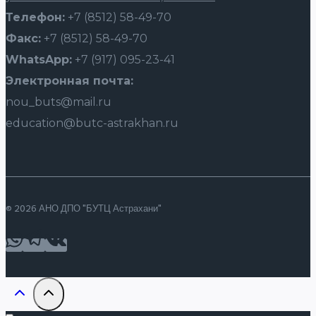
Телефон:
+7 (8512) 58-49-70
Факс:
+7 (8512) 58-49-70
WhatsApp:
+7 (917) 095-23-41
Электронная почта:
nou_buts@mail.ru
education@butc-astrakhan.ru
© 2026 АНО ДПО "БУТЦ Астрахани"