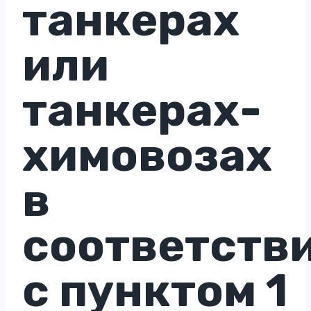
танкерах
или
танкерах-
химовозах
в
соответств
с пунктом 1