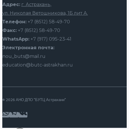
Адрес:
г. Астрахань,
ул. Николая Ветошникова, 1Б лит А.
Телефон:
+7 (8512) 58-49-70
Факс:
+7 (8512) 58-49-70
WhatsApp:
+7 (917) 095-23-41
Электронная почта:
nou_buts@mail.ru
education@butc-astrakhan.ru
© 2026 АНО ДПО "БУТЦ Астрахани"