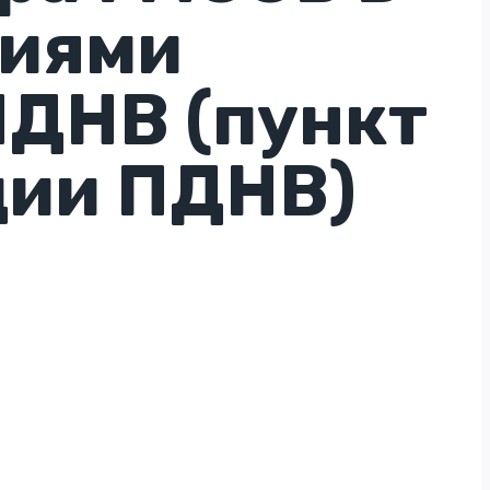
ниями
ПДНВ (пункт
ции ПДНВ)