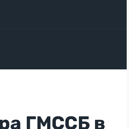
ра ГМССБ в