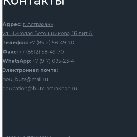
Контакты
Адрес:
г. Астрахань,
ул. Николая Ветошникова, 1Б лит А.
Телефон:
+7 (8512) 58-49-70
Факс:
+7 (8512) 58-49-70
WhatsApp:
+7 (917) 095-23-41
Электронная почта:
nou_buts@mail.ru
education@butc-astrakhan.ru